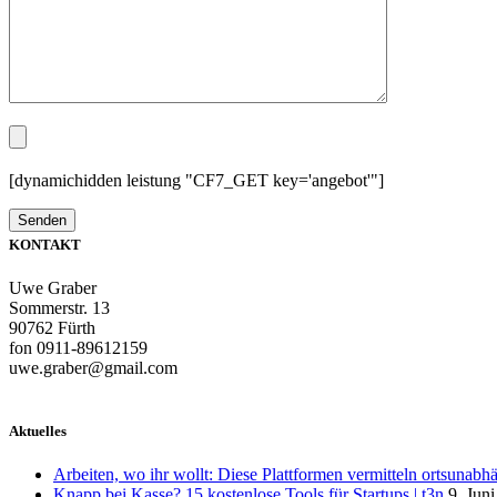
[dynamichidden leistung "CF7_GET key='angebot'"]
KONTAKT
Uwe Graber
Sommerstr. 13
90762 Fürth
fon 0911-89612159
uwe.graber@gmail.com
Aktuelles
Arbeiten, wo ihr wollt: Diese Plattformen vermitteln ortsunabh
Knapp bei Kasse? 15 kostenlose Tools für Startups | t3n
9. Jun