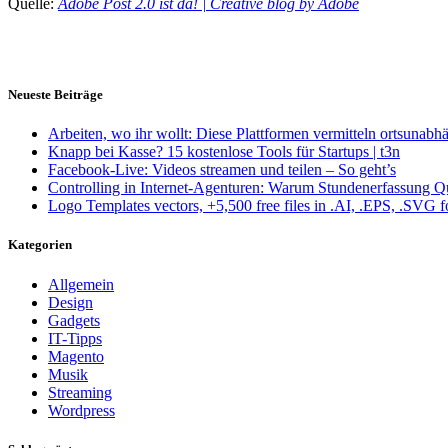
Quelle:
Adobe Post 2.0 ist da! | Creative blog by Adobe
Neueste Beiträge
Arbeiten, wo ihr wollt: Diese Plattformen vermitteln ortsunabh
Knapp bei Kasse? 15 kostenlose Tools für Startups | t3n
Facebook-Live: Videos streamen und teilen – So geht’s
Controlling in Internet-Agenturen: Warum Stundenerfassung Q
Logo Templates vectors, +5,500 free files in .AI, .EPS, .SVG 
Kategorien
Allgemein
Design
Gadgets
IT-Tipps
Magento
Musik
Streaming
Wordpress