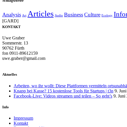
Schlagwörter
Articles
Info
Analysis
Business
Culture
Art
Audio
Ecology
[GARD]
KONTAKT
Uwe Graber
Sommerstr. 13
90762 Fürth
fon 0911-89612159
uwe.graber@gmail.com
Aktuelles
Arbeiten, wo ihr wollt: Diese Plattformen vermitteln ortsunabh
Knapp bei Kasse? 15 kostenlose Tools für Startups | t3n
9. Jun
Facebook-Live: Videos streamen und teilen – So geht’s
9. Juni
Info
Impressum
Kontakt