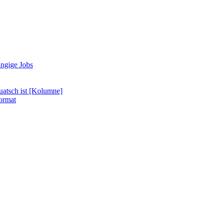
ängige Jobs
uatsch ist [Kolumne]
format