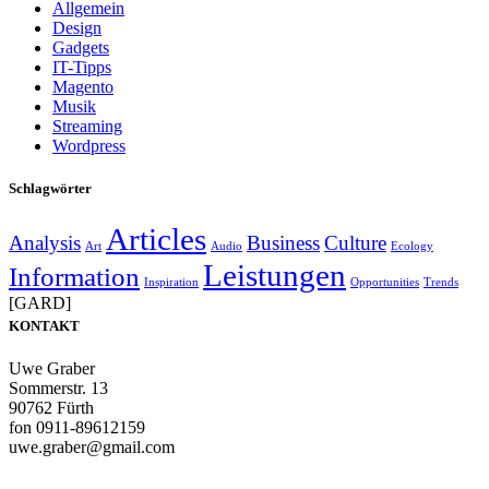
Allgemein
Design
Gadgets
IT-Tipps
Magento
Musik
Streaming
Wordpress
Schlagwörter
Articles
Analysis
Business
Culture
Art
Audio
Ecology
Leistungen
Information
Inspiration
Opportunities
Trends
[GARD]
KONTAKT
Uwe Graber
Sommerstr. 13
90762 Fürth
fon 0911-89612159
uwe.graber@gmail.com