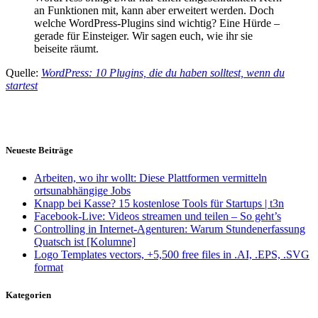
an Funktionen mit, kann aber erweitert werden. Doch
welche WordPress-Plugins sind wichtig? Eine Hürde –
gerade für Einsteiger. Wir sagen euch, wie ihr sie
beiseite räumt.
Quelle:
WordPress: 10 Plugins, die du haben solltest, wenn du
startest
Neueste Beiträge
Arbeiten, wo ihr wollt: Diese Plattformen vermitteln
ortsunabhängige Jobs
Knapp bei Kasse? 15 kostenlose Tools für Startups | t3n
Facebook-Live: Videos streamen und teilen – So geht’s
Controlling in Internet-Agenturen: Warum Stundenerfassung
Quatsch ist [Kolumne]
Logo Templates vectors, +5,500 free files in .AI, .EPS, .SVG
format
Kategorien