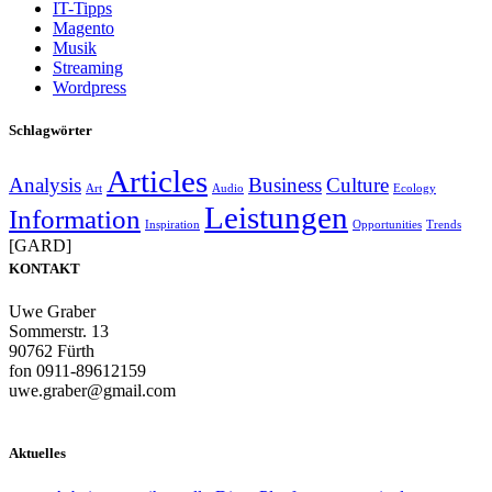
IT-Tipps
Magento
Musik
Streaming
Wordpress
Schlagwörter
Articles
Analysis
Business
Culture
Art
Audio
Ecology
Leistungen
Information
Inspiration
Opportunities
Trends
[GARD]
KONTAKT
Uwe Graber
Sommerstr. 13
90762 Fürth
fon 0911-89612159
uwe.graber@gmail.com
Aktuelles