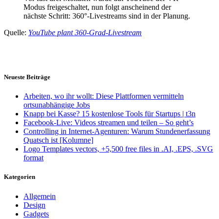
Modus freigeschaltet, nun folgt anscheinend der
nächste Schritt: 360°-Livestreams sind in der Planung.
Quelle:
YouTube plant 360-Grad-Livestream
Neueste Beiträge
Arbeiten, wo ihr wollt: Diese Plattformen vermitteln
ortsunabhängige Jobs
Knapp bei Kasse? 15 kostenlose Tools für Startups | t3n
Facebook-Live: Videos streamen und teilen – So geht’s
Controlling in Internet-Agenturen: Warum Stundenerfassung
Quatsch ist [Kolumne]
Logo Templates vectors, +5,500 free files in .AI, .EPS, .SVG
format
Kategorien
Allgemein
Design
Gadgets