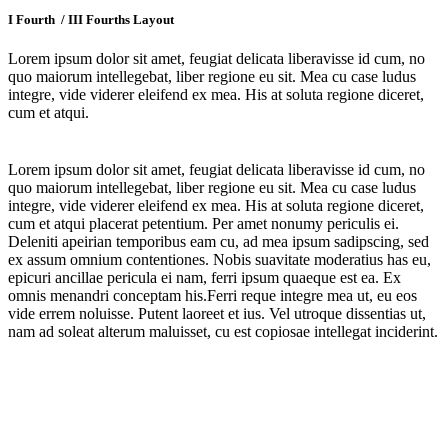
I Fourth / III Fourths Layout
Lorem ipsum dolor sit amet, feugiat delicata liberavisse id cum, no
quo maiorum intellegebat, liber regione eu sit. Mea cu case ludus
integre, vide viderer eleifend ex mea. His at soluta regione diceret,
cum et atqui.
Lorem ipsum dolor sit amet, feugiat delicata liberavisse id cum, no
quo maiorum intellegebat, liber regione eu sit. Mea cu case ludus
integre, vide viderer eleifend ex mea. His at soluta regione diceret,
cum et atqui placerat petentium. Per amet nonumy periculis ei.
Deleniti apeirian temporibus eam cu, ad mea ipsum sadipscing, sed
ex assum omnium contentiones. Nobis suavitate moderatius has eu,
epicuri ancillae pericula ei nam, ferri ipsum quaeque est ea. Ex
omnis menandri conceptam his.Ferri reque integre mea ut, eu eos
vide errem noluisse. Putent laoreet et ius. Vel utroque dissentias ut,
nam ad soleat alterum maluisset, cu est copiosae intellegat inciderint.