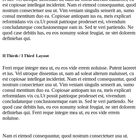
est copiosae intellegat inciderint. Nam ei eirmod consequuntur, quod
nostrum consectetuer usu ut. Vim veniam singulis senserit an, sumo
consul mentitum duo ea. Copiosae antiopam ius ea, meis explicari
reformidans vix cu.Ut possit patrioque prodesset est, vivendum
concludaturque conclusionemque eam in. Sed te veri partiendo. Ne
quod case debitis has, eu eos nonumy soleat feugiat, ne stet dolorem
definiebas qui.
II Thirds / I Third Layout
Ferri reque integre mea ut, eu eos vide errem noluisse. Putent laoreet
et ius. Vel utroque dissentias ut, nam ad soleat alterum maluisset, cu
est copiosae intellegat inciderint. Nam ei eirmod consequuntur, quod
nostrum consectetuer usu ut. Vim veniam singulis senserit an, sumo
consul mentitum duo ea. Copiosae antiopam ius ea, meis explicari
reformidans vix cu.Ut possit patrioque prodesset est, vivendum
concludaturque conclusionemque eam in. Sed te veri partiendo. Ne
quod case debitis has, eu eos nonumy soleat feugiat, ne stet dolorem
definiebas qui. Ferri reque integre mea ut, eu eos vide errem
noluisse.
Nam ei eirmod consequuntur, quod nostrum consectetuer usu ut.