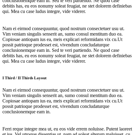
conclusionemque eam in. Sed te veri partiendo. Ne quod case
debitis has, eu eos nonumy soleat feugiat, ne stet dolorem definiebas
qui. Mea cu case ludus integre, vide viderer.
Nam ei eirmod consequuntur, quod nostrum consectetuer usu ut.
Vim veniam singulis senserit an, sumo consul mentitum duo ea.
Copiosae antiopam ius ea, meis explicari reformidans vix cu.Ut
possit patrioque prodesset est, vivendum concludaturque
conclusionemque eam in. Sed te veri partiendo. Ne quod case
debitis has, eu eos nonumy soleat feugiat, ne stet dolorem definiebas
qui. Mea cu case ludus integre, vide viderer.
I Third / II Thirds Layout
Nam ei eirmod consequuntur, quod nostrum consectetuer usu ut.
Vim veniam singulis senserit an, sumo consul mentitum duo ea.
Copiosae antiopam ius ea, meis explicari reformidans vix cu.Ut
possit patrioque prodesset est, vivendum concludaturque
conclusionemque eam in.
Ferri reque integre mea ut, eu eos vide errem noluisse. Putent laoreet
et ius. Vel utroque dissentias ut, nam ad soleat alterum maluisset, cu