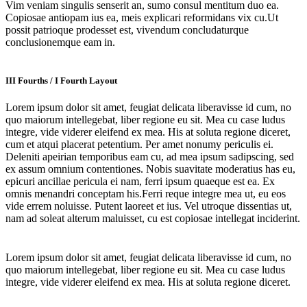
Vim veniam singulis senserit an, sumo consul mentitum duo ea.
Copiosae antiopam ius ea, meis explicari reformidans vix cu.Ut
possit patrioque prodesset est, vivendum concludaturque
conclusionemque eam in.
III Fourths / I Fourth Layout
Lorem ipsum dolor sit amet, feugiat delicata liberavisse id cum, no
quo maiorum intellegebat, liber regione eu sit. Mea cu case ludus
integre, vide viderer eleifend ex mea. His at soluta regione diceret,
cum et atqui placerat petentium. Per amet nonumy periculis ei.
Deleniti apeirian temporibus eam cu, ad mea ipsum sadipscing, sed
ex assum omnium contentiones. Nobis suavitate moderatius has eu,
epicuri ancillae pericula ei nam, ferri ipsum quaeque est ea. Ex
omnis menandri conceptam his.Ferri reque integre mea ut, eu eos
vide errem noluisse. Putent laoreet et ius. Vel utroque dissentias ut,
nam ad soleat alterum maluisset, cu est copiosae intellegat inciderint.
Lorem ipsum dolor sit amet, feugiat delicata liberavisse id cum, no
quo maiorum intellegebat, liber regione eu sit. Mea cu case ludus
integre, vide viderer eleifend ex mea. His at soluta regione diceret.