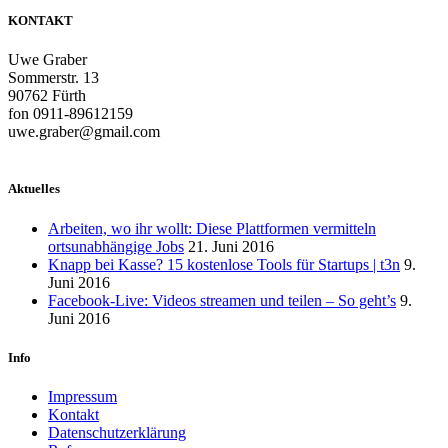
KONTAKT
Uwe Graber
Sommerstr. 13
Gallery With Frame
90762 Fürth
fon 0911-89612159
uwe.graber@gmail.com
Aktuelles
Arbeiten, wo ihr wollt: Diese Plattformen vermitteln
ortsunabhängige Jobs
21. Juni 2016
Knapp bei Kasse? 15 kostenlose Tools für Startups | t3n
9.
Juni 2016
Facebook-Live: Videos streamen und teilen – So geht’s
9.
Juni 2016
Info
Impressum
Kontakt
Datenschutzerklärung