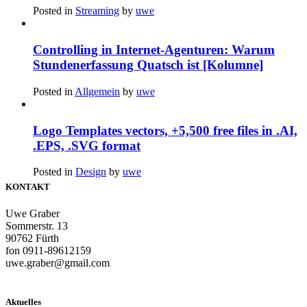
Posted in
Streaming
by
uwe
Controlling in Internet-Agenturen: Warum
Stundenerfassung Quatsch ist [Kolumne]
Posted in
Allgemein
by
uwe
Logo Templates vectors, +5,500 free files in .AI,
.EPS, .SVG format
Posted in
Design
by
uwe
KONTAKT
Uwe Graber
Sommerstr. 13
90762 Fürth
fon 0911-89612159
uwe.graber@gmail.com
Aktuelles