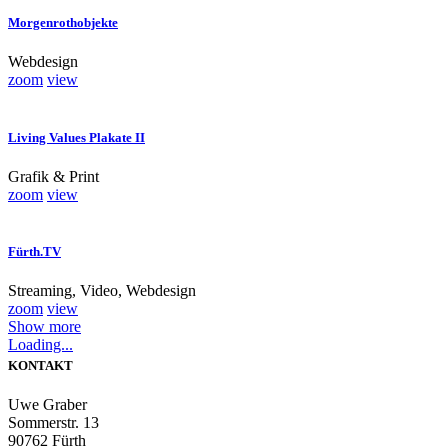
Morgenrothobjekte
Webdesign
zoom
view
Living Values Plakate II
Grafik & Print
zoom
view
Fürth.TV
Streaming, Video, Webdesign
zoom
view
Show more
Loading...
KONTAKT
Uwe Graber
Sommerstr. 13
90762 Fürth