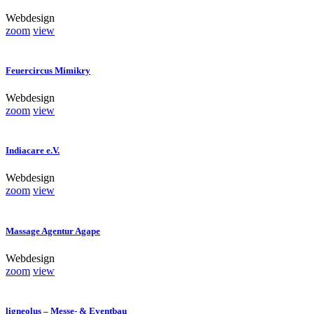
Webdesign
zoom
view
Feuercircus Mimikry
Webdesign
zoom
view
Indiacare e.V.
Webdesign
zoom
view
Massage Agentur Agape
Webdesign
zoom
view
ligneolus – Messe- & Eventbau