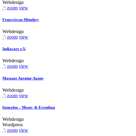
Webdesign
';
zoom
view
Feuercircus Mimikry
Webdesign
';
zoom
view
Indiacare e.V.
Webdesign
';
zoom
view
Massage Agentur Agape
Webdesign
';
zoom
view
ligneolus – Messe- & Eventbau
Webdesign
Wordpress
';
zoom
view