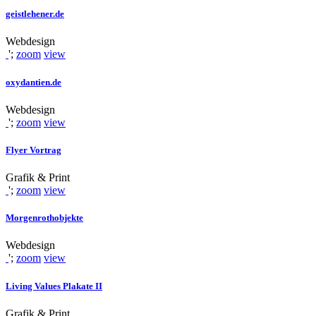
geistlehener.de
Webdesign
';
zoom
view
oxydantien.de
Webdesign
';
zoom
view
Flyer Vortrag
Grafik & Print
';
zoom
view
Morgenrothobjekte
Webdesign
';
zoom
view
Living Values Plakate II
Grafik & Print