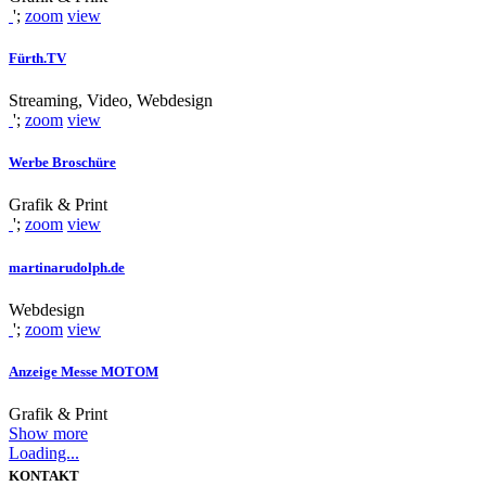
';
zoom
view
Fürth.TV
Streaming, Video, Webdesign
';
zoom
view
Werbe Broschüre
Grafik & Print
';
zoom
view
martinarudolph.de
Webdesign
';
zoom
view
Anzeige Messe MOTOM
Grafik & Print
Show more
Loading...
KONTAKT