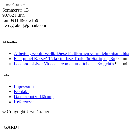
Uwe Graber
Sommerstr. 13
90762 Fürth
fon 0911-89612159
uwe.graber@gmail.com
Aktuelles
Arbeiten, wo ihr wollt: Diese Plattformen vermitteln ortsunabh
Knapp bei Kasse? 15 kostenlose Tools für Startups | t3n
9. Jun
Facebook-Live: Videos streamen und teilen – So geht’s
9. Juni
Info
Impressum
Kontakt
Datenschutzerklärung
Referenzen
© Copyright Uwe Graber
[GARD]