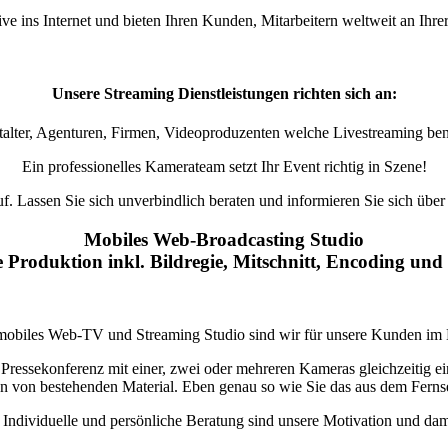
ive ins Internet und bieten Ihren Kunden, Mitarbeitern weltweit an Ihre
Unsere Streaming Dienstleistungen richten sich an:
talter, Agenturen, Firmen, Videoproduzenten welche Livestreaming ben
Ein professionelles Kamerateam setzt Ihr Event richtig in Szene!
. Lassen Sie sich unverbindlich beraten und informieren Sie sich über
Mobiles Web-Broadcasting Studio
 Produktion inkl. Bildregie, Mitschnitt, Encoding un
mobiles Web-TV und Streaming Studio sind wir für unsere Kunden im E
Pressekonferenz mit einer, zwei oder mehreren Kameras gleichzeitig ein
n von bestehenden Material. Eben genau so wie Sie das aus dem Fern
 Individuelle und persönliche Beratung sind unsere Motivation und dami