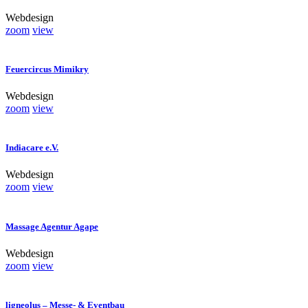
Webdesign
zoom
view
Feuercircus Mimikry
Webdesign
zoom
view
Indiacare e.V.
Webdesign
zoom
view
Massage Agentur Agape
Webdesign
zoom
view
ligneolus – Messe- & Eventbau