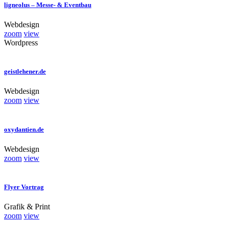
ligneolus – Messe- & Eventbau
Webdesign
zoom
view
Wordpress
geistlehener.de
Webdesign
zoom
view
oxydantien.de
Webdesign
zoom
view
Flyer Vortrag
Grafik & Print
zoom
view