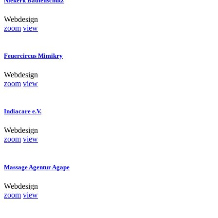
Niekerk Bautenschutz
Webdesign
zoom
view
Feuercircus Mimikry
Webdesign
zoom
view
Indiacare e.V.
Webdesign
zoom
view
Massage Agentur Agape
Webdesign
zoom
view