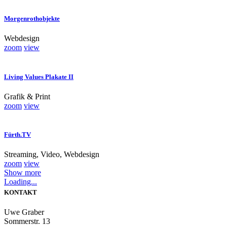
Morgenrothobjekte
Webdesign
zoom
view
Living Values Plakate II
Grafik & Print
zoom
view
Fürth.TV
Streaming, Video, Webdesign
zoom
view
Show more
Loading...
KONTAKT
Uwe Graber
Sommerstr. 13