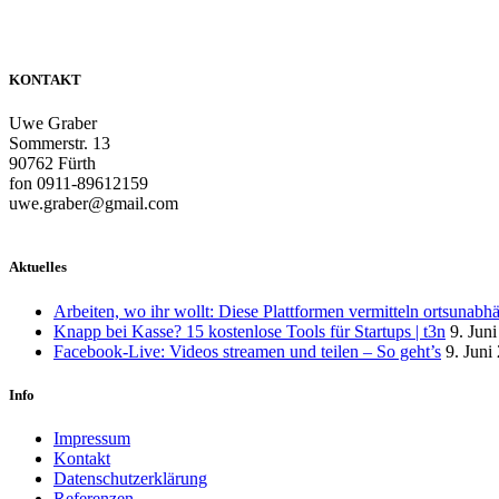
KONTAKT
Uwe Graber
Sommerstr. 13
90762 Fürth
fon 0911-89612159
uwe.graber@gmail.com
Aktuelles
Arbeiten, wo ihr wollt: Diese Plattformen vermitteln ortsunabh
Knapp bei Kasse? 15 kostenlose Tools für Startups | t3n
9. Jun
Facebook-Live: Videos streamen und teilen – So geht’s
9. Juni
Info
Impressum
Kontakt
Datenschutzerklärung
Referenzen