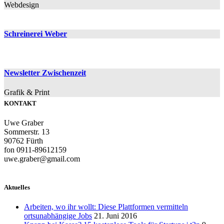
Webdesign
Schreinerei Weber
Newsletter Zwischenzeit
Grafik & Print
KONTAKT
Uwe Graber
Sommerstr. 13
90762 Fürth
fon 0911-89612159
uwe.graber@gmail.com
Aktuelles
Arbeiten, wo ihr wollt: Diese Plattformen vermitteln
ortsunabhängige Jobs
21. Juni 2016