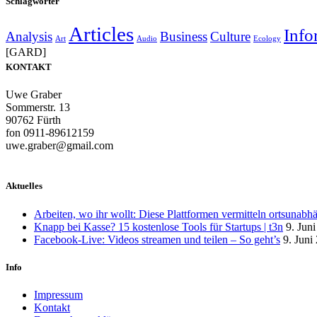
Schlagwörter
Articles
Info
Analysis
Business
Culture
Art
Audio
Ecology
[GARD]
KONTAKT
Uwe Graber
Sommerstr. 13
90762 Fürth
fon 0911-89612159
uwe.graber@gmail.com
Aktuelles
Arbeiten, wo ihr wollt: Diese Plattformen vermitteln ortsunabh
Knapp bei Kasse? 15 kostenlose Tools für Startups | t3n
9. Jun
Facebook-Live: Videos streamen und teilen – So geht’s
9. Juni
Info
Impressum
Kontakt