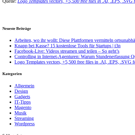
Quelle:
Logo Templates vectors, +5,500 free files in .AI, .EPS, .SVG 
Neueste Beiträge
Arbeiten, wo ihr wollt: Diese Plattformen vermitteln ortsunabh
Knapp bei Kasse? 15 kostenlose Tools für Startups | t3n
Facebook-Live: Videos streamen und teilen – So geht’s
Controlling in Internet-Agenturen: Warum Stundenerfassung Q
Logo Templates vectors, +5,500 free files in .AI, .EPS, .SVG 
Kategorien
Allgemein
Design
Gadgets
IT-Tipps
Magento
Musik
Streaming
Wordpress