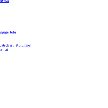
format
ängige Jobs
uatsch ist [Kolumne]
format